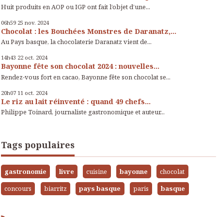
Huit produits en AOP ou IGP ont fait l’objet d’une...
06h59
25
nov. 2024
Chocolat : les Bouchées Monstres de Daranatz,...
Au Pays basque, la chocolaterie Daranatz vient de...
14h43
22
oct. 2024
Bayonne fête son chocolat 2024 : nouvelles...
Rendez-vous fort en cacao, Bayonne fête son chocolat se...
20h07
11
oct. 2024
Le riz au lait réinventé : quand 49 chefs...
Philippe Toinard, journaliste gastronomique et auteur...
Tags populaires
gastronomie
livre
cuisine
bayonne
chocolat
concours
biarritz
pays basque
paris
basque