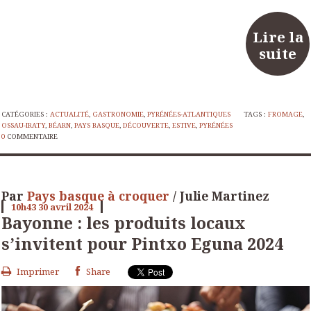
Lire la
suite
CATÉGORIES :
ACTUALITÉ
,
GASTRONOMIE
,
PYRÉNÉES-ATLANTIQUES
TAGS :
FROMAGE
,
OSSAU-IRATY
,
BÉARN
,
PAYS BASQUE
,
DÉCOUVERTE
,
ESTIVE
,
PYRÉNÉES
0
COMMENTAIRE
Par
Pays basque à croquer
/ Julie Martinez
10h43
30
avril 2024
Bayonne : les produits locaux
s’invitent pour Pintxo Eguna 2024
Imprimer
Share