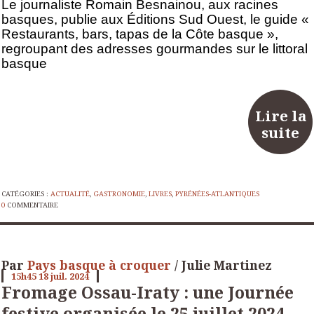
Le journaliste Romain Besnainou, aux racines
basques, publie aux Éditions Sud Ouest, le guide «
Restaurants, bars, tapas de la Côte basque »,
regroupant des adresses gourmandes sur le littoral
basque
Lire la
suite
CATÉGORIES :
ACTUALITÉ
,
GASTRONOMIE
,
LIVRES
,
PYRÉNÉES-ATLANTIQUES
0
COMMENTAIRE
Par
Pays basque à croquer
/ Julie Martinez
15h45
18
juil. 2024
Fromage Ossau-Iraty : une Journée
festive organisée le 25 juillet 2024