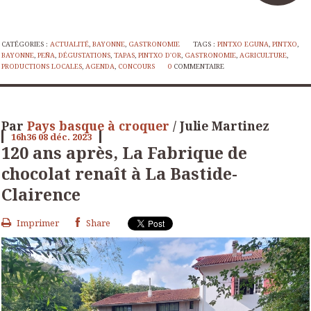
CATÉGORIES :
ACTUALITÉ
,
BAYONNE
,
GASTRONOMIE
TAGS :
PINTXO EGUNA
,
PINTXO
,
BAYONNE
,
PEÑA
,
DÉGUSTATIONS
,
TAPAS
,
PINTXO D'OR
,
GASTRONOMIE
,
AGRICULTURE
,
PRODUCTIONS LOCALES
,
AGENDA
,
CONCOURS
0
COMMENTAIRE
Par
Pays basque à croquer
/ Julie Martinez
16h36
08
déc. 2023
120 ans après, La Fabrique de
chocolat renaît à La Bastide-
Clairence
Imprimer
Share