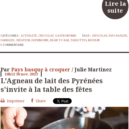
Lire la
suite
CATÉGORIES :
ACTUALITÉ
,
CHOCOLAT
,
GASTRONOMIE
TAGS :
CHOCOLAT
,
PAYS BASQUE
,
FABRIQUE
,
CRÉATION
,
PATRIMOINE
,
BEAN TO BAR
,
TABLETTES
,
MOULIN
0
COMMENTAIRE
Par
Pays basque à croquer
/ Julie Martinez
10h12
30
nov. 2023
L'Agneau de lait des Pyrénées
s'invite à la table des fêtes
Imprimer
Share