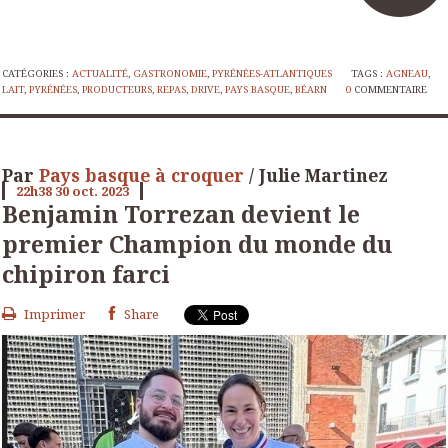
CATÉGORIES :
ACTUALITÉ
,
GASTRONOMIE
,
PYRÉNÉES-ATLANTIQUES
TAGS :
AGNEAU
,
LAIT
,
PYRÉNÉES
,
PRODUCTEURS
,
REPAS
,
DRIVE
,
PAYS BASQUE
,
BÉARN
0
COMMENTAIRE
Par
Pays basque à croquer
/ Julie Martinez
22h38
30
oct. 2023
Benjamin Torrezan devient le
premier Champion du monde du
chipiron farci
Imprimer
Share