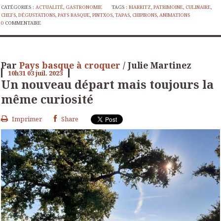
CATÉGORIES :
ACTUALITÉ
,
GASTRONOMIE
TAGS :
BIARRITZ
,
PATRIMOINE
,
CULINAIRE
,
CHEFS
,
DÉGUSTATIONS
,
PAYS BASQUE
,
PINTXOS
,
TAPAS
,
CHIPIRONS
,
ANIMATIONS
0
COMMENTAIRE
Par
Pays basque à croquer
/ Julie Martinez
10h31
03
juil. 2023
Un nouveau départ mais toujours la
même curiosité
Imprimer
Share