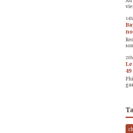
Au 
vie
14
Ba
no
Ren
son
20
Le
49 
Phi
gas
Ta
ch