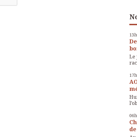
No
13
De
bo
Le 
rac
17
AO
mé
Hui
l’o
06
Ch
de