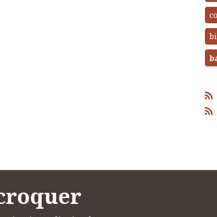
c
bi
b
 croquer