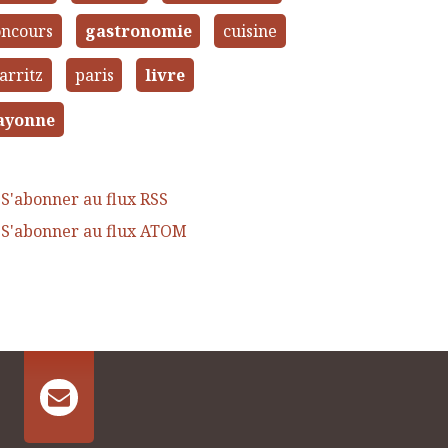
oncours
gastronomie
cuisine
arritz
paris
livre
ayonne
S'abonner au flux RSS
S'abonner au flux ATOM