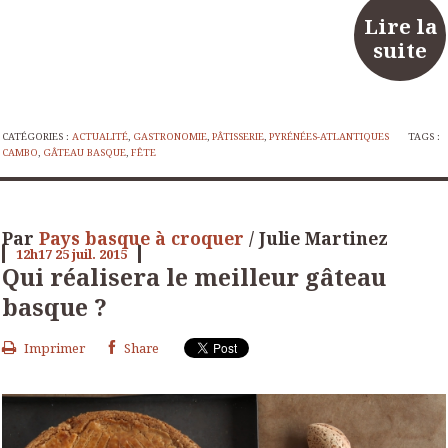
Lire la
suite
CATÉGORIES :
ACTUALITÉ
,
GASTRONOMIE
,
PÂTISSERIE
,
PYRÉNÉES-ATLANTIQUES
TAGS :
CAMBO
,
GÂTEAU BASQUE
,
FÊTE
Par
Pays basque à croquer
/ Julie Martinez
12h17
25
juil. 2015
Qui réalisera le meilleur gâteau
basque ?
Imprimer
Share