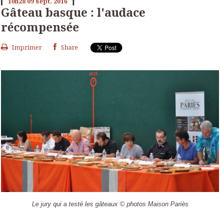
10h28
09
sept. 2016
Gâteau basque : l'audace
récompensée
Imprimer
Share
Le jury qui a testé les gâteaux © photos Maison Pariès