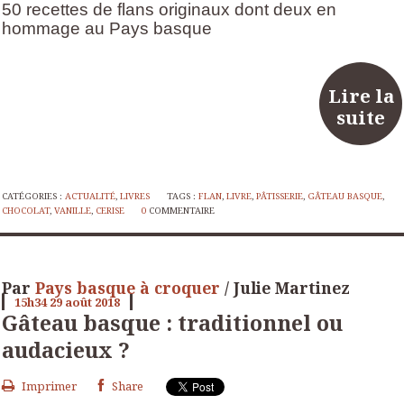
50 recettes de flans originaux dont deux en
hommage au Pays basque
Lire la
suite
CATÉGORIES :
ACTUALITÉ
,
LIVRES
TAGS :
FLAN
,
LIVRE
,
PÂTISSERIE
,
GÂTEAU BASQUE
,
CHOCOLAT
,
VANILLE
,
CERISE
0
COMMENTAIRE
Par
Pays basque à croquer
/ Julie Martinez
15h34
29
août 2018
Gâteau basque : traditionnel ou
audacieux ?
Imprimer
Share