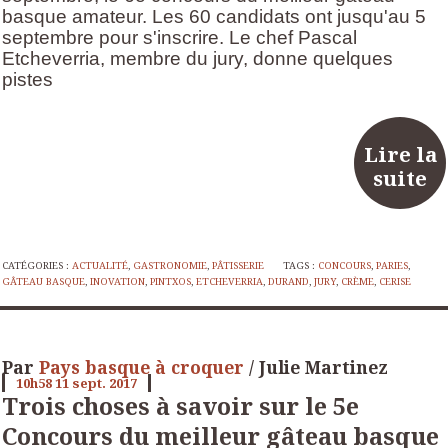
basque amateur. Les 60 candidats ont jusqu'au 5
septembre pour s'inscrire. Le chef Pascal
Etcheverria, membre du jury, donne quelques
pistes
Lire la
suite
CATÉGORIES :
ACTUALITÉ
,
GASTRONOMIE
,
PÂTISSERIE
TAGS :
CONCOURS
,
PARIES
,
GÂTEAU BASQUE
,
INOVATION
,
PINTXOS
,
ETCHEVERRIA
,
DURAND
,
JURY
,
CRÈME
,
CERISE
Par
Pays basque à croquer
/ Julie Martinez
10h58
11
sept. 2017
Trois choses à savoir sur le 5e
Concours du meilleur gâteau basque