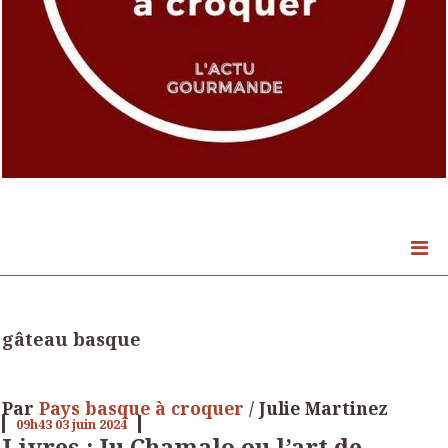
gâteau basque
Par
Pays basque à croquer
/ Julie Martinez
09h43
03
juin 2024
Livres : Ju Chamalo ou l’art de