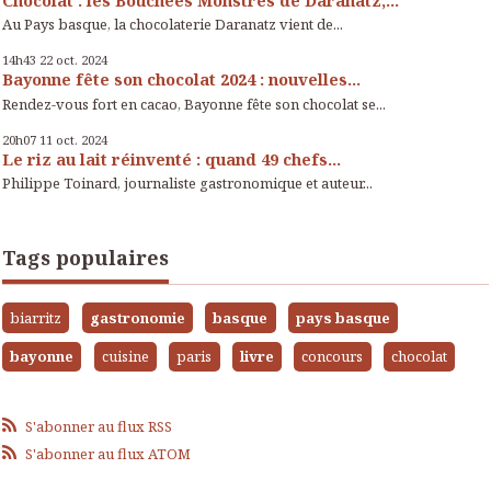
Chocolat : les Bouchées Monstres de Daranatz,...
Au Pays basque, la chocolaterie Daranatz vient de...
14h43
22
oct. 2024
Bayonne fête son chocolat 2024 : nouvelles...
Rendez-vous fort en cacao, Bayonne fête son chocolat se...
20h07
11
oct. 2024
Le riz au lait réinventé : quand 49 chefs...
Philippe Toinard, journaliste gastronomique et auteur...
Tags populaires
biarritz
gastronomie
basque
pays basque
bayonne
cuisine
paris
livre
concours
chocolat
S'abonner au flux RSS
S'abonner au flux ATOM