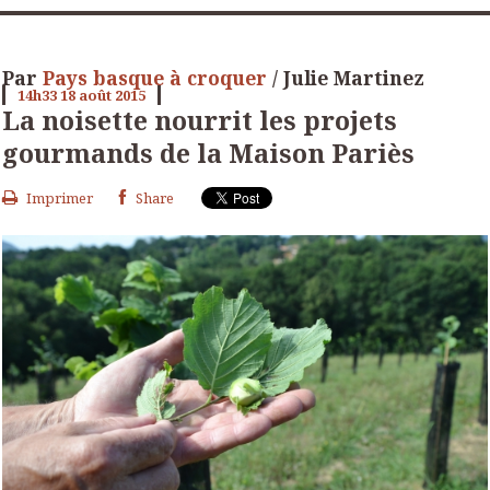
Par
Pays basque à croquer
/ Julie Martinez
14h33
18
août 2015
La noisette nourrit les projets
gourmands de la Maison Pariès
Imprimer
Share