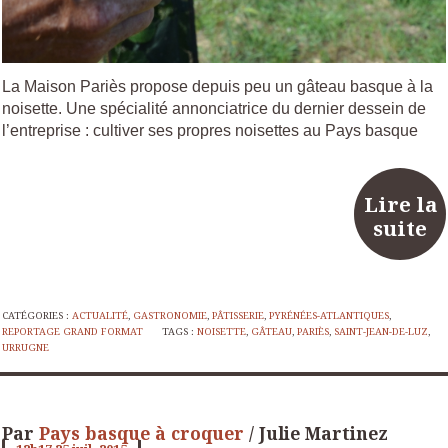
La Maison Pariès propose depuis peu un gâteau basque à la
noisette. Une spécialité annonciatrice du dernier dessein de
l’entreprise : cultiver ses propres noisettes au Pays basque
Lire la
suite
CATÉGORIES :
ACTUALITÉ
,
GASTRONOMIE
,
PÂTISSERIE
,
PYRÉNÉES-ATLANTIQUES
,
REPORTAGE GRAND FORMAT
TAGS :
NOISETTE
,
GÂTEAU
,
PARIÈS
,
SAINT-JEAN-DE-LUZ
,
URRUGNE
Par
Pays basque à croquer
/ Julie Martinez