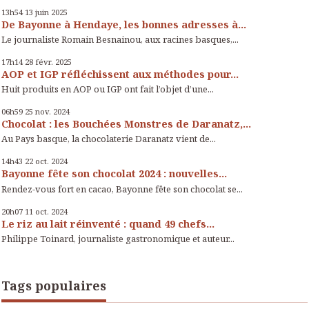
13h54
13
juin 2025
De Bayonne à Hendaye, les bonnes adresses à...
Le journaliste Romain Besnainou, aux racines basques,...
17h14
28
févr. 2025
AOP et IGP réfléchissent aux méthodes pour...
Huit produits en AOP ou IGP ont fait l’objet d’une...
06h59
25
nov. 2024
Chocolat : les Bouchées Monstres de Daranatz,...
Au Pays basque, la chocolaterie Daranatz vient de...
14h43
22
oct. 2024
Bayonne fête son chocolat 2024 : nouvelles...
Rendez-vous fort en cacao, Bayonne fête son chocolat se...
20h07
11
oct. 2024
Le riz au lait réinventé : quand 49 chefs...
Philippe Toinard, journaliste gastronomique et auteur...
Tags populaires