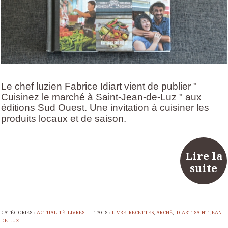
Le chef luzien Fabrice Idiart vient de publier "
Cuisinez le marché à Saint-Jean-de-Luz " aux
éditions Sud Ouest. Une invitation à cuisiner les
produits locaux et de saison.
Lire la
suite
CATÉGORIES :
ACTUALITÉ
,
LIVRES
TAGS :
LIVRE
,
RECETTES
,
ARCHÉ
,
IDIART
,
SAINT-JEAN-
DE-LUZ