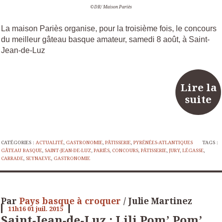
©DR/ Maison Pariès
La maison Pariès organise, pour la troisième fois, le concours
du meilleur gâteau basque amateur, samedi 8 août, à Saint-
Jean-de-Luz
Lire la
suite
CATÉGORIES :
ACTUALITÉ
,
GASTRONOMIE
,
PÂTISSERIE
,
PYRÉNÉES-ATLANTIQUES
TAGS :
GÂTEAU BASQUE
,
SAINT-JEAN-DE-LUZ
,
PARIÈS
,
CONCOURS
,
PÂTISSERIE
,
JURY
,
LÉGASSE
,
CARRADE
,
SEYNAEVE
,
GASTRONOMIE
Par
Pays basque à croquer
/ Julie Martinez
11h16
01
juil. 2015
Saint-Jean-de-Luz : Lili Pom’ Pom’