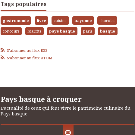
Tags populaires
gastronomie
livre
cuisine
bayonne
chocolat
concours
biarritz
pays basque
paris
basque
S'abonner au flux RSS
S'abonner au flux ATOM
Pays basque à croquer
L'actualité de ceux qui font vivre le patrimoine culinaire du
Pays basque