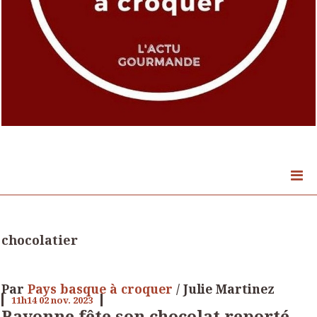
chocolatier
Par
Pays basque à croquer
/ Julie Martinez
11h14
02
nov. 2023
Bayonne fête son chocolat reporté