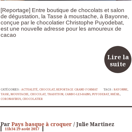
[Reportage] Entre boutique de chocolats et salon
de dégustation, la Tasse à moustache, à Bayonne,
conçue par le chocolatier Christophe Puyodebat,
est une nouvelle adresse pour les amoureux de
cacao
Lire la
suite
CATÉGORIES :
ACTUALITÉ
,
CHOCOLAT
,
REPORTAGE GRAND FORMAT
TAGS :
BAYONNE
,
TASSE
,
MOUSTACHE
,
CHOCOLAT
,
TRADITION
,
CAMBO-LES-BAINS
,
PUYODEBAT
,
BRÉSIL
,
CORONAVIRUS
,
CHOCOLATIER
Par
Pays basque à croquer
/ Julie Martinez
11h34
29
août 2017