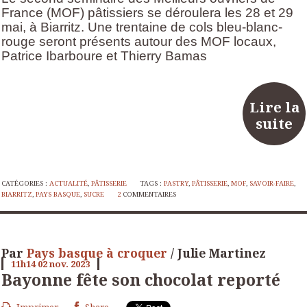
France (MOF) pâtissiers se déroulera les 28 et 29
mai, à Biarritz. Une trentaine de cols bleu-blanc-
rouge seront présents autour des MOF locaux,
Patrice Ibarboure et Thierry Bamas
Lire la
suite
CATÉGORIES :
ACTUALITÉ
,
PÂTISSERIE
TAGS :
PASTRY
,
PÂTISSERIE
,
MOF
,
SAVOIR-FAIRE
,
BIARRITZ
,
PAYS BASQUE
,
SUCRE
2
COMMENTAIRES
Par
Pays basque à croquer
/ Julie Martinez
11h14
02
nov. 2023
Bayonne fête son chocolat reporté