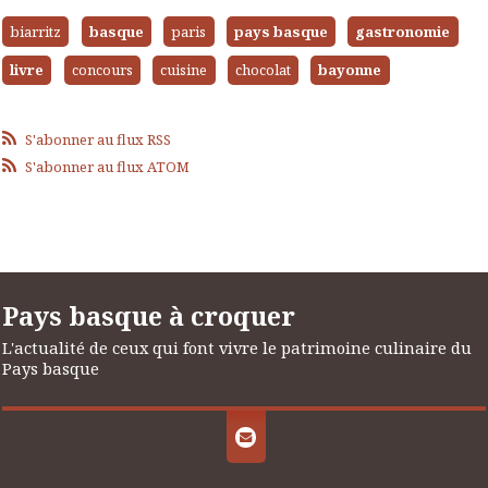
biarritz
basque
paris
pays basque
gastronomie
livre
concours
cuisine
chocolat
bayonne
S'abonner au flux RSS
S'abonner au flux ATOM
Pays basque à croquer
L'actualité de ceux qui font vivre le patrimoine culinaire du
Pays basque