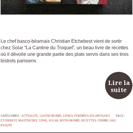
Le chef basco-béarnais Christian Etchebest vient de sortir
chez Solar “La Cantine du Troquet”, un beau livre de recettes
où il dévoile une grande partie des plats servis dans ses trois
bistrots parisiens
Lire la
suite
CATÉGORIES :
ACTUALITÉ
,
GASTRONOMIE
,
LIVRES
,
PYRÉNÉES-ATLANTIQUES
TAGS :
ETCHEBEST
,
MASTERCHEF
,
LIVRE
,
SOLAR
,
BISTRONOMIE
,
RECETTES
,
CUISINE
,
PAU
,
BASQUE