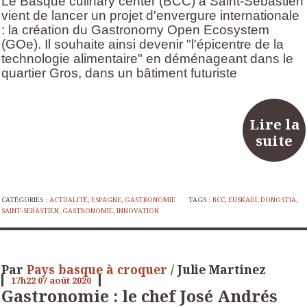
Le Basque culinary center (BCC) à Saint-Sébastien
vient de lancer un projet d'envergure internationale
: la création du Gastronomy Open Ecosystem
(GOe). Il souhaite ainsi devenir "l'épicentre de la
technologie alimentaire" en déménageant dans le
quartier Gros, dans un bâtiment futuriste
Lire la
suite
CATÉGORIES :
ACTUALITÉ
,
ESPAGNE
,
GASTRONOMIE
TAGS :
BCC
,
EUSKADI
,
DONOSTIA
,
SAINT-SEBASTIEN
,
GASTRONOMIE
,
INNOVATION
Par
Pays basque à croquer
/ Julie Martinez
17h22
07
août 2020
Gastronomie : le chef José Andrés