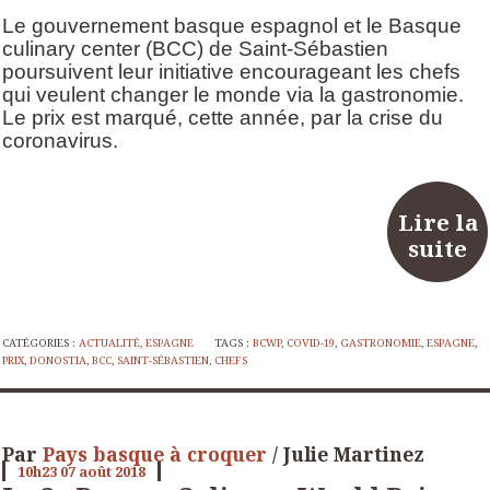
Le gouvernement basque espagnol et le Basque
culinary center (BCC) de Saint-Sébastien
poursuivent leur initiative encourageant les chefs
qui veulent changer le monde via la gastronomie.
Le prix est marqué, cette année, par la crise du
coronavirus.
Lire la
suite
CATÉGORIES :
ACTUALITÉ
,
ESPAGNE
TAGS :
BCWP
,
COVID-19
,
GASTRONOMIE
,
ESPAGNE
,
PRIX
,
DONOSTIA
,
BCC
,
SAINT-SÉBASTIEN
,
CHEFS
Par
Pays basque à croquer
/ Julie Martinez
10h23
07
août 2018