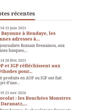
tes récentes
h54
13
juin 2025
 Bayonne à Hendaye, les
nnes adresses à...
journaliste Romain Besnainou, aux
ines basques,...
h14
28
févr. 2025
P et IGP réfléchissent aux
thodes pour...
t produits en AOP ou IGP ont fait
bjet d’une...
h59
25
nov. 2024
ocolat : les Bouchées Monstres
 Daranatz,...