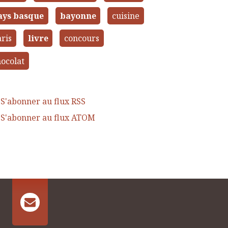
ays basque
bayonne
cuisine
ris
livre
concours
ocolat
S'abonner au flux RSS
S'abonner au flux ATOM