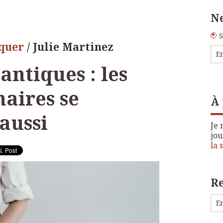
Ne
S
oquer
/ Julie Martinez
antiques : les
naires se
À
aussi
Je 
jou
la 
R