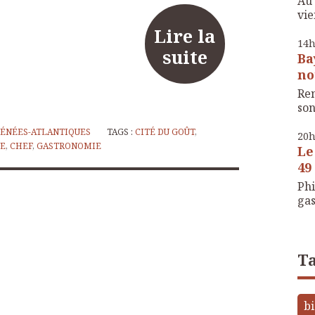
Au 
vie
Lire la
14
suite
Ba
no
Ren
son
RÉNÉES-ATLANTIQUES
TAGS :
CITÉ DU GOÛT
,
20
NE
,
CHEF
,
GASTRONOMIE
Le
49 
Phi
gas
Ta
bi