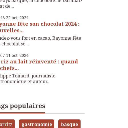
Pays basque, la chocolaterie Daranatz
nt de...
h43
22
oct. 2024
yonne fête son chocolat 2024 :
uvelles...
dez-vous fort en cacao, Bayonne fête
 chocolat se...
h07
11
oct. 2024
 riz au lait réinventé : quand
chefs...
lippe Toinard, journaliste
tronomique et auteur...
gs populaires
arritz
gastronomie
basque