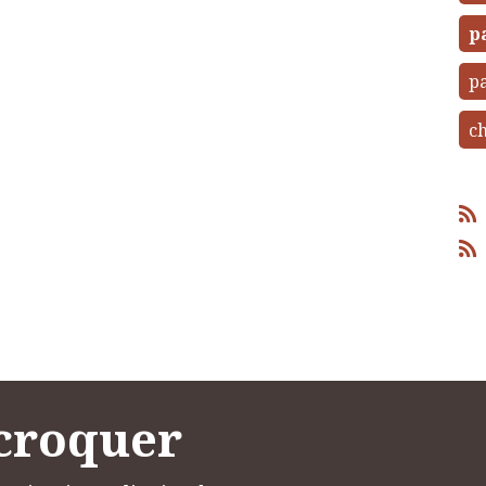
p
pa
ch
 croquer