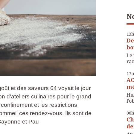
No
13
De
bo
Le 
rac
17
AO
mé
oût et des saveurs 64 voyait le jour
Hui
 d'ateliers culinaires pour le grand
l’o
 confinement et les restrictions
06
sommeil ces rendez-vous. Ils sont de
Ch
 Bayonne et Pau
de