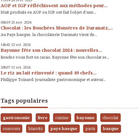
AOP et IGP réfléchissent aux méthodes pour...
Huit produits en AOP ou IGP ont fait l’objet d’une...
06h59
25
nov. 2024
Chocolat : les Bouchées Monstres de Daranatz,...
Au Pays basque, la chocolaterie Daranatz vient de...
14h43
22
oct. 2024
Bayonne fête son chocolat 2024 : nouvelles...
Rendez-vous fort en cacao, Bayonne fête son chocolat se...
20h07
11
oct. 2024
Le riz au lait réinventé : quand 49 chefs...
Philippe Toinard, journaliste gastronomique et auteur...
Tags populaires
gastronomie
livre
cuisine
bayonne
chocolat
concours
biarritz
pays basque
paris
basque