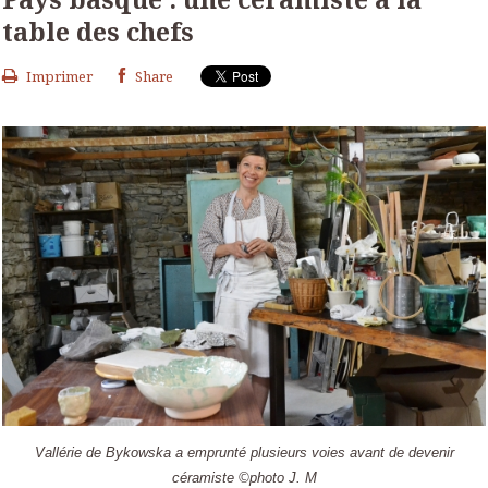
table des chefs
Imprimer
Share
Vallérie de Bykowska a emprunté plusieurs voies avant de devenir
céramiste ©photo J. M