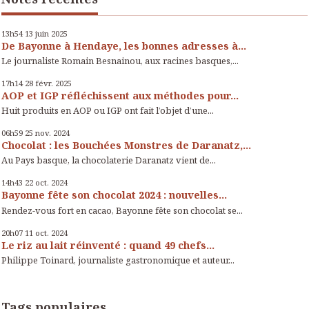
13h54
13
juin 2025
De Bayonne à Hendaye, les bonnes adresses à...
Le journaliste Romain Besnainou, aux racines basques,...
17h14
28
févr. 2025
AOP et IGP réfléchissent aux méthodes pour...
Huit produits en AOP ou IGP ont fait l’objet d’une...
06h59
25
nov. 2024
Chocolat : les Bouchées Monstres de Daranatz,...
Au Pays basque, la chocolaterie Daranatz vient de...
14h43
22
oct. 2024
Bayonne fête son chocolat 2024 : nouvelles...
Rendez-vous fort en cacao, Bayonne fête son chocolat se...
20h07
11
oct. 2024
Le riz au lait réinventé : quand 49 chefs...
Philippe Toinard, journaliste gastronomique et auteur...
Tags populaires