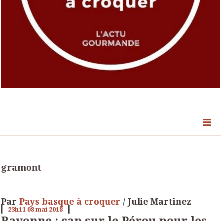
gramont
Par
Pays basque à croquer
/ Julie Martinez
23h11
08
mai 2018
Bayonne : cap sur le Pérou pour les