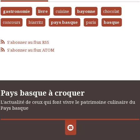
gastronomie
livre
cuisine
bayonne
chocolat
concours
biarritz
pays basque
paris
basque
S'abonner au flux RSS
S'abonner au flux ATOM
Pays basque à croquer
L'actualité de ceux qui font vivre le patrimoine culinaire du
Pays basque