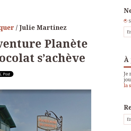
Ne
S
oquer
/ Julie Martinez
aventure Planète
ocolat s’achève
À
Je 
jou
la 
R