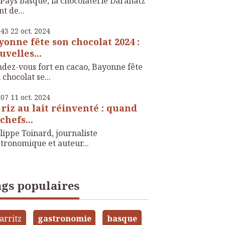
Pays basque, la chocolaterie Daranatz
nt de...
h43
22
oct. 2024
yonne fête son chocolat 2024 :
uvelles...
dez-vous fort en cacao, Bayonne fête
 chocolat se...
h07
11
oct. 2024
 riz au lait réinventé : quand
chefs...
lippe Toinard, journaliste
tronomique et auteur...
gs populaires
arritz
gastronomie
basque