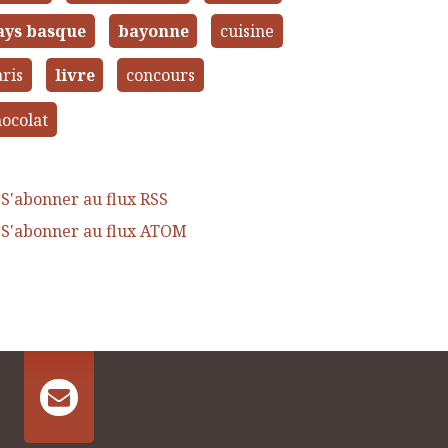
ays basque
bayonne
cuisine
ris
livre
concours
ocolat
S'abonner au flux RSS
S'abonner au flux ATOM