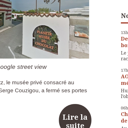
No
13
De
bo
Le 
rac
oogle street view
17
AO
mé
itz, le musée privé consacré au
Hui
n Serge Couzigou, a fermé ses portes
l’o
06
Ch
Lire la
de
suite