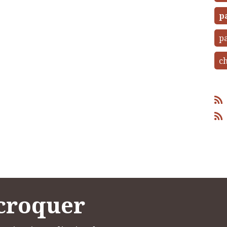
p
pa
ch
 croquer