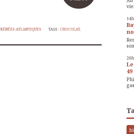
Au 
vie
14
Ba
YRÉNÉES-ATLANTIQUES
TAGS :
CHOCOLAT
,
no
Ren
son
20
Le
49 
Phi
gas
Ta
bi