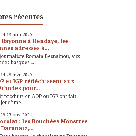
tes récentes
h54
13
juin 2025
 Bayonne à Hendaye, les
nnes adresses à...
journaliste Romain Besnainou, aux
ines basques,...
h14
28
févr. 2025
P et IGP réfléchissent aux
thodes pour...
t produits en AOP ou IGP ont fait
bjet d’une...
h59
25
nov. 2024
ocolat : les Bouchées Monstres
 Daranatz,...