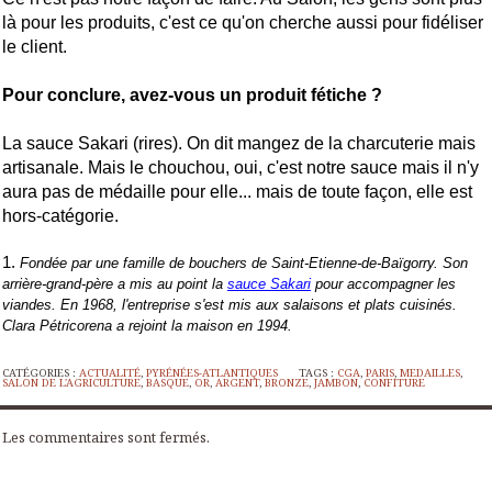
là pour les produits, c'est ce qu'on cherche aussi pour fidéliser
le client.
Pour conclure, avez-vous un produit fétiche ?
La sauce Sakari (rires). On dit mangez de la charcuterie mais
artisanale. Mais le chouchou, oui, c'est notre sauce mais il n'y
aura pas de médaille pour elle... mais de toute façon, elle est
hors-catégorie.
Fondée par une famille de bouchers de Saint-Etienne-de-Baïgorry. Son
arrière-grand-père a mis au point la
sauce Sakari
pour accompagner les
viandes. En 1968, l'entreprise s'est mis aux salaisons et plats cuisinés.
Clara Pétricorena a rejoint la maison en 1994.
CATÉGORIES :
ACTUALITÉ
,
PYRÉNÉES-ATLANTIQUES
TAGS :
CGA
,
PARIS
,
MEDAILLES
,
SALON DE L'AGRICULTURE
,
BASQUE
,
OR
,
ARGENT
,
BRONZE
,
JAMBON
,
CONFITURE
Les commentaires sont fermés.