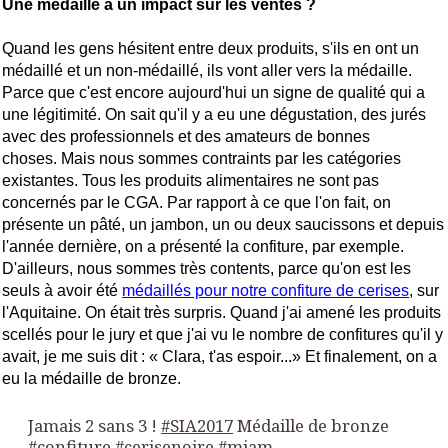
Une médaille a un impact sur les ventes ?
Quand les gens hésitent entre deux produits, s'ils en ont un
médaillé et un non-médaillé, ils vont aller vers la médaille.
Parce que c'est encore aujourd'hui un signe de qualité qui a
une légitimité. On sait qu'il y a eu une dégustation, des jurés
avec des professionnels et des amateurs de bonnes
choses.
Mais nous sommes contraints par les catégories
existantes. Tous les produits alimentaires ne sont pas
concernés par le CGA. Par rapport à ce que l'on fait, on
présente un pâté, un jambon, un ou deux saucissons et depuis
l'année dernière, on a présenté la confiture, par exemple.
D'ailleurs, nous sommes très contents, parce qu'on est les
seuls à avoir été
médaillés pour notre confiture de cerises
, sur
l'Aquitaine. On était très surpris. Quand j'ai amené les produits
scellés pour le jury et que j'ai vu le nombre de confitures qu'il y
avait, je me suis dit : « Clara, t'as espoir...» Et finalement, on a
eu la médaille de bronze.
Jamais 2 sans 3 !
#SIA2017
Médaille de bronze
#confiture
#cerisenoire
#miam