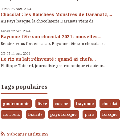
06h59
25
nov. 2024
Chocolat : les Bouchées Monstres de Daranatz,...
Au Pays basque, la chocolaterie Daranatz vient de...
14h43
22
oct. 2024
Bayonne fête son chocolat 2024 : nouvelles...
Rendez-vous fort en cacao, Bayonne fête son chocolat se...
20h07
11
oct. 2024
Le riz au lait réinventé : quand 49 chefs...
Philippe Toinard, journaliste gastronomique et auteur...
Tags populaires
gastronomie
livre
cuisine
bayonne
chocolat
concours
biarritz
pays basque
paris
basque
S'abonner au flux RSS