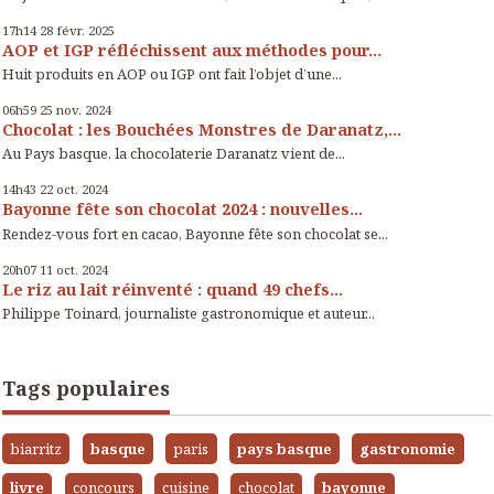
17h14
28
févr. 2025
AOP et IGP réfléchissent aux méthodes pour...
Huit produits en AOP ou IGP ont fait l’objet d’une...
06h59
25
nov. 2024
Chocolat : les Bouchées Monstres de Daranatz,...
Au Pays basque, la chocolaterie Daranatz vient de...
14h43
22
oct. 2024
Bayonne fête son chocolat 2024 : nouvelles...
Rendez-vous fort en cacao, Bayonne fête son chocolat se...
20h07
11
oct. 2024
Le riz au lait réinventé : quand 49 chefs...
Philippe Toinard, journaliste gastronomique et auteur...
Tags populaires
biarritz
basque
paris
pays basque
gastronomie
livre
concours
cuisine
chocolat
bayonne