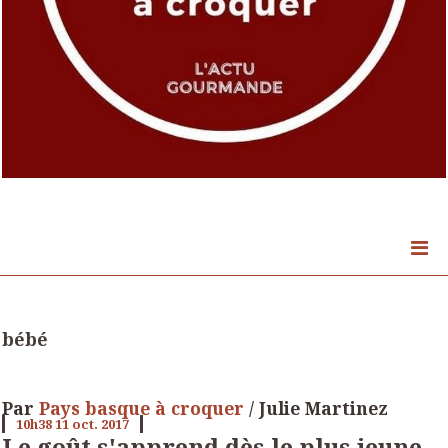
bébé
Par
Pays basque à croquer
/ Julie Martinez
10h38
11
oct. 2017
Le goût s'apprend dès le plus jeune