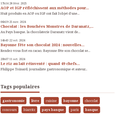
17h14
28
févr. 2025
AOP et IGP réfléchissent aux méthodes pour...
Huit produits en AOP ou IGP ont fait l’objet d’une...
06h59
25
nov. 2024
Chocolat : les Bouchées Monstres de Daranatz,...
Au Pays basque, la chocolaterie Daranatz vient de...
14h43
22
oct. 2024
Bayonne fête son chocolat 2024 : nouvelles...
Rendez-vous fort en cacao, Bayonne fête son chocolat se...
20h07
11
oct. 2024
Le riz au lait réinventé : quand 49 chefs...
Philippe Toinard, journaliste gastronomique et auteur...
Tags populaires
gastronomie
livre
cuisine
bayonne
chocolat
concours
biarritz
pays basque
paris
basque