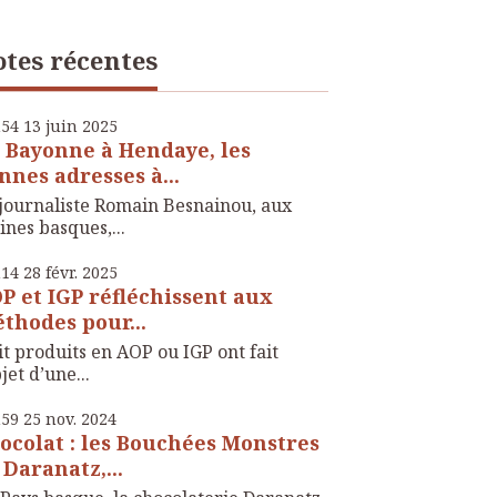
tes récentes
h54
13
juin 2025
 Bayonne à Hendaye, les
nnes adresses à...
journaliste Romain Besnainou, aux
ines basques,...
h14
28
févr. 2025
P et IGP réfléchissent aux
thodes pour...
t produits en AOP ou IGP ont fait
bjet d’une...
h59
25
nov. 2024
ocolat : les Bouchées Monstres
 Daranatz,...