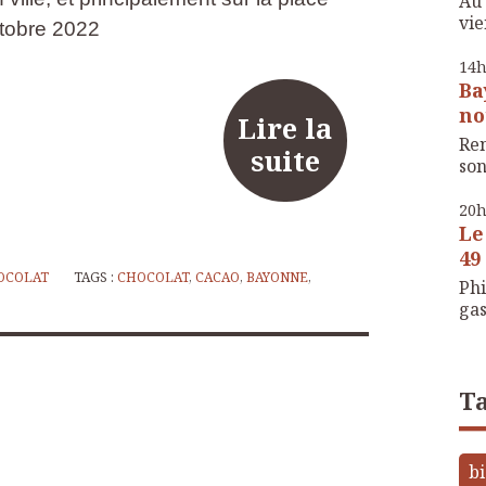
Au 
vie
ctobre 2022
14
Ba
no
Lire la
Ren
suite
son
20
Le
49 
OCOLAT
TAGS :
CHOCOLAT
,
CACAO
,
BAYONNE
,
Phi
gas
Ta
bi