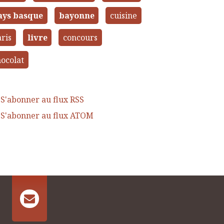
ays basque
bayonne
cuisine
ris
livre
concours
ocolat
S'abonner au flux RSS
S'abonner au flux ATOM