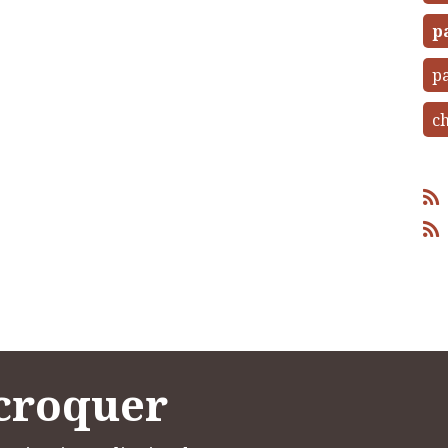
p
pa
ch
 croquer