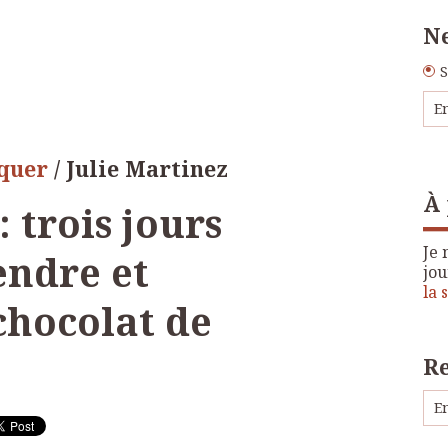
Ne
S
oquer
/ Julie Martinez
À
 trois jours
Je 
ndre et
jou
la 
chocolat de
R