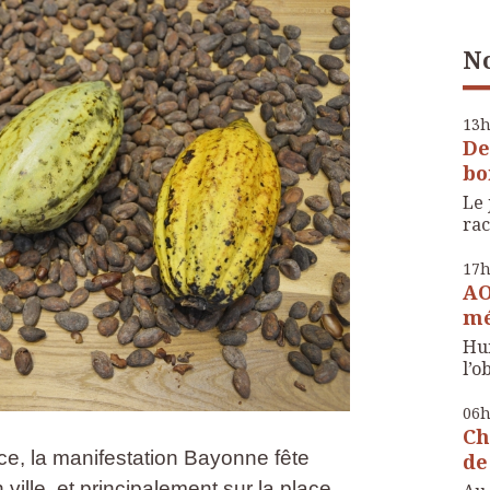
No
13
De
bo
Le 
rac
17
AO
mé
Hui
l’o
06
Ch
e, la manifestation Bayonne fête
de
ville, et principalement sur la place