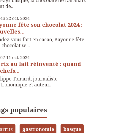
Pays basque, la chocolaterie Daranatz
nt de...
h43
22
oct. 2024
yonne fête son chocolat 2024 :
uvelles...
dez-vous fort en cacao, Bayonne fête
 chocolat se...
h07
11
oct. 2024
 riz au lait réinventé : quand
chefs...
lippe Toinard, journaliste
tronomique et auteur...
gs populaires
arritz
gastronomie
basque