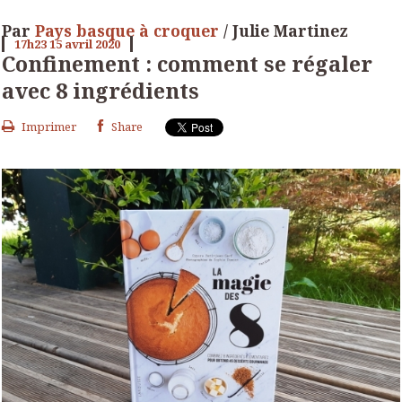
Par
Pays basque à croquer
/ Julie Martinez
17h23
15
avril 2020
Confinement : comment se régaler
avec 8 ingrédients
Imprimer
Share