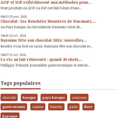
AOP et IGP réfléchissent aux méthodes pour...
Huit produits en AOP ou IGP ont fait l’objet d’une...
06h59
25
nov. 2024
Chocolat : les Bouchées Monstres de Daranatz,...
Au Pays basque, la chocolaterie Daranatz vient de...
14h43
22
oct. 2024
Bayonne fête son chocolat 2024 : nouvelles...
Rendez-vous fort en cacao, Bayonne fête son chocolat se...
20h07
11
oct. 2024
Le riz au lait réinventé : quand 49 chefs...
Philippe Toinard, journaliste gastronomique et auteur...
Tags populaires
chocolat
basque
pays basque
concours
gastronomie
cuisine
biarritz
paris
livre
bayonne