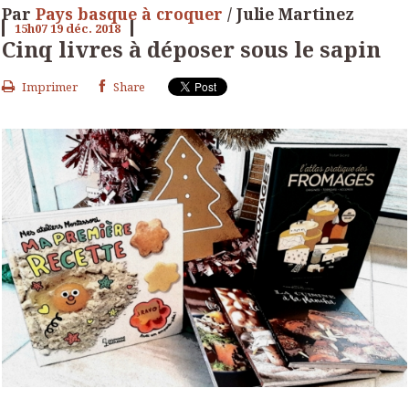
Par
Pays basque à croquer
/ Julie Martinez
15h07
19
déc. 2018
Cinq livres à déposer sous le sapin
Imprimer
Share