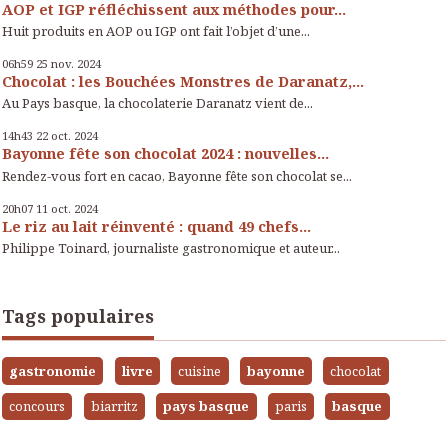
AOP et IGP réfléchissent aux méthodes pour...
Huit produits en AOP ou IGP ont fait l’objet d’une...
06h59
25
nov. 2024
Chocolat : les Bouchées Monstres de Daranatz,...
Au Pays basque, la chocolaterie Daranatz vient de...
14h43
22
oct. 2024
Bayonne fête son chocolat 2024 : nouvelles...
Rendez-vous fort en cacao, Bayonne fête son chocolat se...
20h07
11
oct. 2024
Le riz au lait réinventé : quand 49 chefs...
Philippe Toinard, journaliste gastronomique et auteur...
Tags populaires
gastronomie
livre
cuisine
bayonne
chocolat
concours
biarritz
pays basque
paris
basque