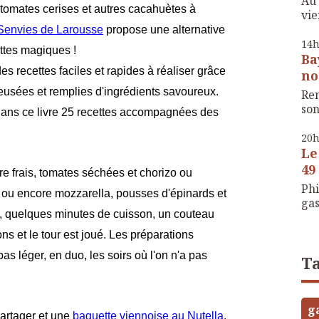
Au 
 tomates cerises et autres cacahuètes à
vie
Senvies de Larousse
propose une alternative
14
ttes magiques !
Ba
s recettes faciles et rapides à réaliser grâce
no
eusées et remplies d'ingrédients savoureux.
Ren
son
 dans ce livre 25 recettes accompagnées des
20
Le
49 
e frais, tomates séchées et chorizo ou
Phi
u ou encore mozzarella, pousses d'épinards et
gas
n, quelques minutes de cuisson, un couteau
ons et le tour est joué. Les préparations
s léger, en duo, les soirs où l'on n'a pas
Ta
g
partager et une
baguette viennoise au Nutella
,