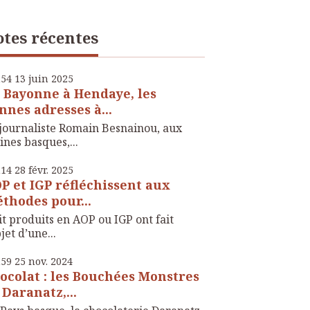
tes récentes
h54
13
juin 2025
 Bayonne à Hendaye, les
nnes adresses à...
journaliste Romain Besnainou, aux
ines basques,...
h14
28
févr. 2025
P et IGP réfléchissent aux
thodes pour...
t produits en AOP ou IGP ont fait
bjet d’une...
h59
25
nov. 2024
ocolat : les Bouchées Monstres
 Daranatz,...