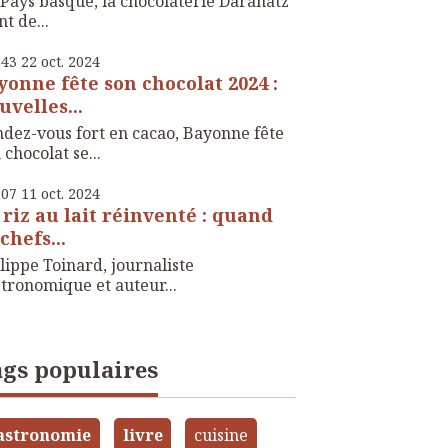
Pays basque, la chocolaterie Daranatz
nt de...
h43
22
oct. 2024
yonne fête son chocolat 2024 :
uvelles...
dez-vous fort en cacao, Bayonne fête
 chocolat se...
h07
11
oct. 2024
 riz au lait réinventé : quand
chefs...
lippe Toinard, journaliste
tronomique et auteur...
gs populaires
astronomie
livre
cuisine