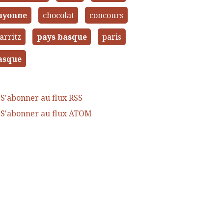
ayonne
chocolat
concours
arritz
pays basque
paris
asque
S'abonner au flux RSS
S'abonner au flux ATOM