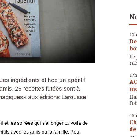
No
13
De
bo
Le 
rac
17
es ingrédients et hop un apéritif
AO
mé
amis. 25 recettes futées sont à
Hui
magiques» aux éditions Larousse
l’o
06
Ch
l et les soirées qui s'allongent... voilà de
de
ritifs avec les amis ou la famille. Pour