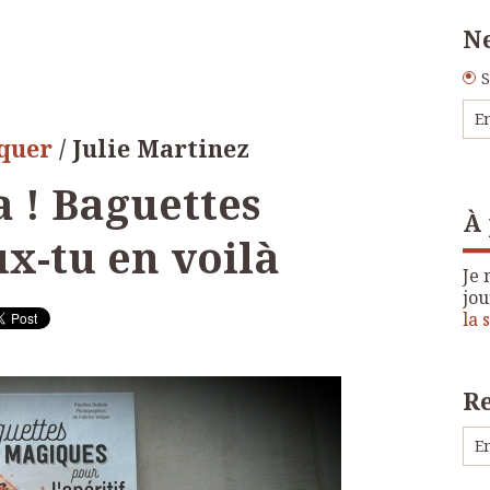
Ne
S
oquer
/ Julie Martinez
 ! Baguettes
À
x-tu en voilà
Je 
jou
la 
R