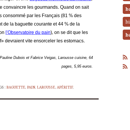
 de convaincre les gourmands. Quand on sait
b
plus consommé par les Français (81 % des
bi
de la baguette courante et 44 % de la
lon
l'Observatoire du pain
), on se dit que les
b
f» devraient vite ensorceler les estomacs.
 Pauline Dubois et Fabrice Veigas, Larousse cuisine, 64
pages, 5,95 euros.
GS :
BAGUETTE
,
PAIN
,
LAROUSSE
,
APÉRITIF
,