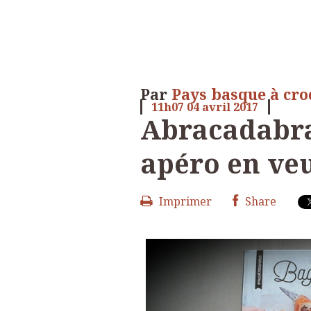
Par
Pays basque à cr
11h07
04
avril 2017
Abracadabra
apéro en veu
Imprimer
Share